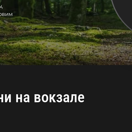
,
товим
и на вокзале