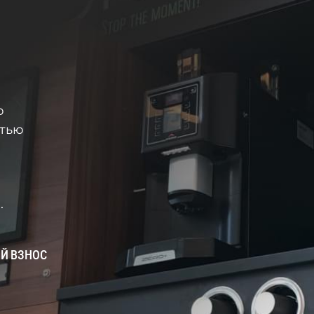
и
ю
стью
.
Й ВЗНОС