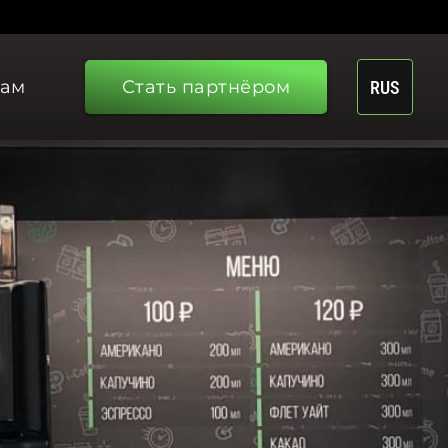
рам
Стать партнёром
RUS