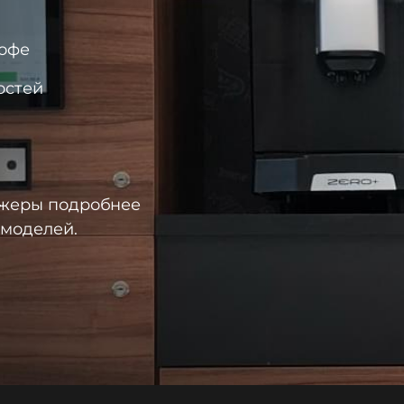
кофе
остей
джеры подробнее
 моделей.