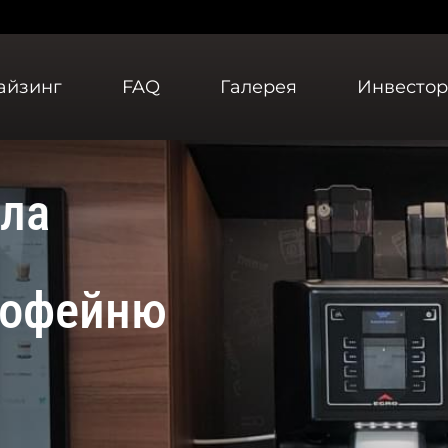
айзинг
FAQ
Галерея
Инвесто
ала
кофейню