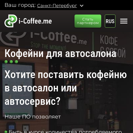
Ваш город:
expand_more
Санкт-Петербург
menu
Стать
RUS
партнером
Кофейни для автосалона
Хотите поставить кофейню
в автосалон или
автосервис?
Наше ПО позволяет
Быть в курсе количества потребляемого